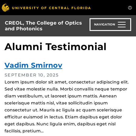
Skip
to
main
CREOL, The College of Optics
content
NAVIGATION
and Photonics
Alumni Testimonial
Vadim Smirnov
SEPTEMBER 10, 2025
Lorem ipsum dolor sit amet, consectetur adipiscing elit.
Sed vitae molestie nulla. Morbi convallis neque tempor
diam vestibulum, ut laoreet ipsum mattis. Aenean
scelerisque mattis nisl, vitae sollicitudin ipsum
consectetur ut. Mauris ac ligula ac quam scelerisque
efficitur euismod in lectus. Etiam dapibus eget dolor
eget dapibus. Nunc ligula enim, dapibus eget nisl
facilisis, pretium…